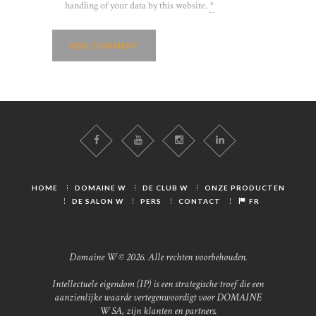
handling of your data by this website.
*
HOME
DOMAINE W
DE CLUB W
ONZE PRODUCTEN
DE SALON W
PERS
CONTACT
FR
Domaine W © 2026. Alle rechten voorbehouden.
Intellectuele eigendom (IP) is een strategische troef die een
aanzienlijke waarde vertegenwoordigt voor DOMAINE
W SA, zijn klanten en partners.