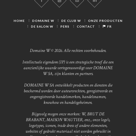
HOME
DOMAINE W
DE CLUB W
ONZE PRODUCTEN
DE SALON W
PERS
CONTACT
FR
Domaine W © 2026. Alle rechten voorbehouden.
Intellectuele eigendom (IP) is een strategische troef die een
aanzienlijke waarde vertegenwoordigt voor DOMAINE
W SA, zijn klanten en partners.
DOMAINE W SA ontwikkelt producten en diensten die
beschermd worden door auteursrechten, geregistreerde en
ongeregistreerde handelsmerken, handelsnamen,
knowhow en handelsgeheimen.
Bijgevolg mogen onze merken: W, BRUT DE
BRABANT, MAISON WAUTIER, enz., onze logo's,
logotypes, iconen, trade dress of andere elementen,
websites of gedrukt materiaal niet worden gebruikt in