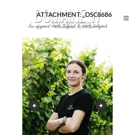
ATTACHMENT: _DSC8686
Home
Onze producten
Attachment: _DSC8686
_DSC8683
_DSC8694