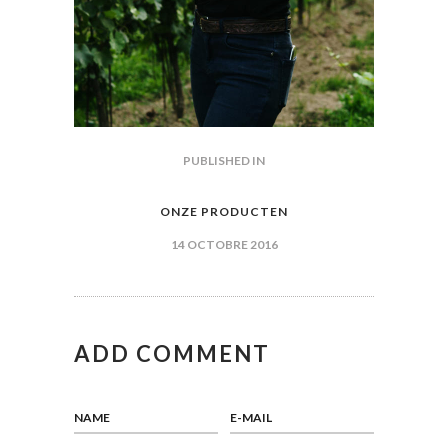
NAVIGATION
PUBLISHED IN
PREVIOUS
POST:
DE
ONZE PRODUCTEN
L’ARTICLE
14 OCTOBRE 2016
ADD COMMENT
NAME
E-MAIL