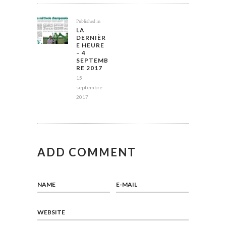
NAVIGATION
Previous
Published in
DE
LA
post:
L’ARTICLE
DERNIÈR
E HEURE
– 4
SEPTEMB
RE 2017
15
septembre
2017
ADD COMMENT
NAME
E-MAIL
WEBSITE