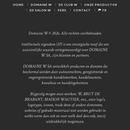
HOME
DOMAINE W
DE CLUB W
ONZE PRODUCTEN
DE SALON W
PERS
CONTACT
FR
Domaine W © 2026. Alle rechten voorbehouden.
Intellectuele eigendom (IP) is een strategische troef die een
aanzienlijke waarde vertegenwoordigt voor DOMAINE
W SA, zijn klanten en partners.
DOMAINE W SA ontwikkelt producten en diensten die
beschermd worden door auteursrechten, geregistreerde en
ongeregistreerde handelsmerken, handelsnamen,
knowhow en handelsgeheimen.
Bijgevolg mogen onze merken: W, BRUT DE
BRABANT, MAISON WAUTIER, enz., onze logo's,
logotypes, iconen, trade dress of andere elementen,
websites of gedrukt materiaal niet worden gebruikt in
welke vorm dan ook en voor welk doel dan ook, tenzij
uitdrukkelijk toegestaan.