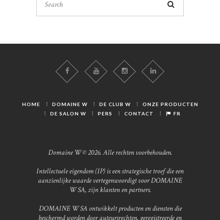
HOME
DOMAINE W
DE CLUB W
ONZE PRODUCTEN
DE SALON W
PERS
CONTACT
FR
Domaine W © 2026. Alle rechten voorbehouden.
Intellectuele eigendom (IP) is een strategische troef die een
aanzienlijke waarde vertegenwoordigt voor DOMAINE
W SA, zijn klanten en partners.
DOMAINE W SA ontwikkelt producten en diensten die
beschermd worden door auteursrechten, geregistreerde en