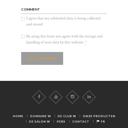
COMMENT
I agree that my submitted data is being collected
and stored.
By using this form you agree with the storage and
handling of your data by this website.
*
HOME
DOMAINE W
DE CLUB W
ONZE PRODUCTEN
DE SALON W
PERS
CONTACT
FR