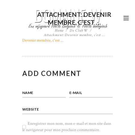
ATTACHMENT: DEVENIR
MEMBRE, C’EST …
Home
De Club W
Attachment: Devenir membre, c’est …
Devenir membre, c'est ...
ADD COMMENT
NAME
E-MAIL
WEBSITE
Enregistrer mon nom, mon e-mail et mon site dans
le navigateur pour mon prochain commentaire.