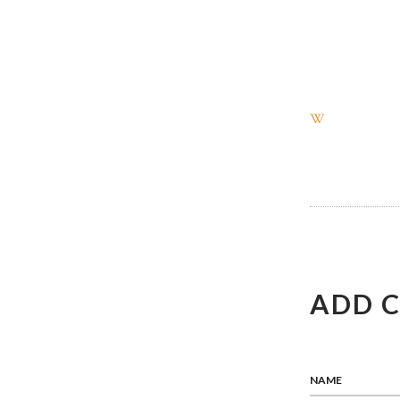
W
ADD 
NAME