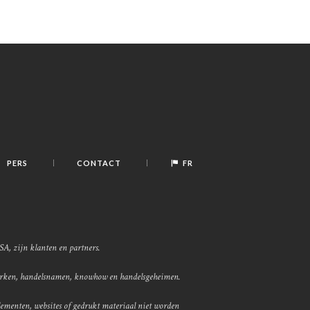
PERS
CONTACT
FR
SA, zijn klanten en partners.
merken, handelsnamen, knowhow en handelsgeheimen.
enten, websites of gedrukt materiaal niet worden