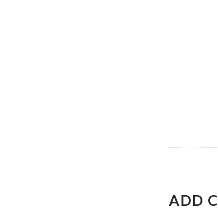
NAVI
DE
L’ART
ADD 