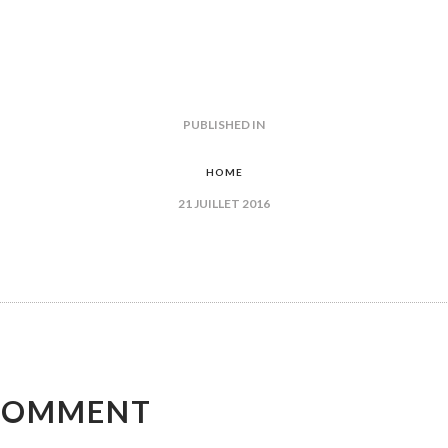
GATION
PUBLISHED IN
PREVIOUS
POST:
HOME
21 JUILLET 2016
ICLE
COMMENT