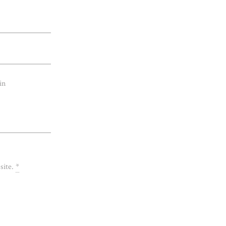
in
site.
*